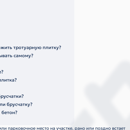
ожить тротуарную плитку?
дывать самому?
е?
плитка?
брусчатки?
или брусчатку?
 бетон?
ли парковочное место на участке, рано или поздно встает