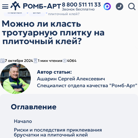
8 800 511 11 33
Звонок бесплатно
Можно ли класть тротуарную плитку на
Главная
Блог
плиточный клей?
Можно ли класть
тротуарную плитку на
плиточный клей?
7 октября 2024
1 мин чтения
4064
Автор статьи:
Ашарин Сергей Алексеевич
Cпециалист отдела качества "Ромб-Арт"
Оглавление
Начало
Риски и последствия приклеивания
брусчатки на плиточный клей