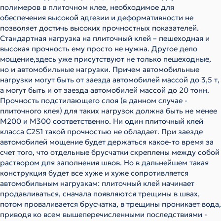
полимеров в плиточном клее, необходимое для
обеспечения высокой адгезии и деформативности не
позволяет достичь высоких прочностных показателей.
Стандартная нагрузка на плиточный клей – пешеходная и
высокая прочность ему просто не нужна. Другое дело
мощение,здесь уже присутствуют не только пешеходные,
но и автомобильные нагрузки. Причем автомобильные
нагрузки могут быть от заезда автомобилей массой до 3,5 т,
а могут быть и от заезда автомобилей массой до 20 тонн.
Прочность подстилающего слоя (в данном случае -
плиточного клея) для таких нагрузок должна быть не менее
М200 и М300 соответственно. Ни один плиточный клей
класса С2S1 такой прочностью не обладает. При заезде
автомобилей мощение будет держаться какое-то время за
счет того, что отдельные брусчатки скреплены между собой
раствором для заполнения швов. Но в дальнейшем такая
конструкция будет все хуже и хуже сопротивляется
автомобильным нагрузкам: плиточный клей начинает
продавливаться, сначала появляются трещины в швах,
потом проваливается брусчатка, в трещины проникает вода,
приводя ко всем вышеперечисленными последствиями -