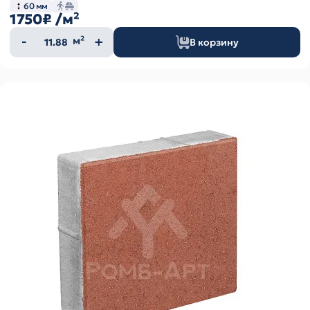
60 мм
1750₽
/м²
Количество
м²
В корзину
товара