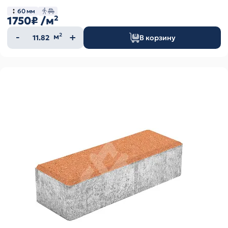
60 мм
1750₽
/м²
Количество
м²
В корзину
товара