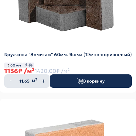
Брусчатка "Эрмитаж" 60мм. Яшма (Тёмно-коричневый)
60 мм
1136₽
/м²
1420.00₽
/м²
Количество
м²
В корзину
товара