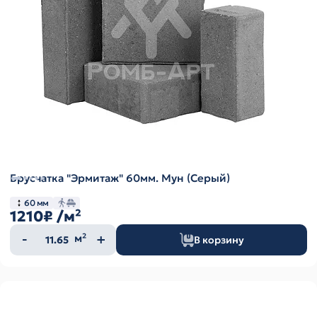
Брусчатка "Эрмитаж" 60мм. Мун (Серый)
60 мм
1210₽
/м²
Количество
м²
В корзину
товара