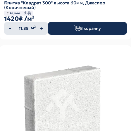
Плитка "Квадрат 300" высота 60мм, Джаспер
(Коричневый)
60 мм
1420₽
/м²
Количество
м²
В корзину
товара