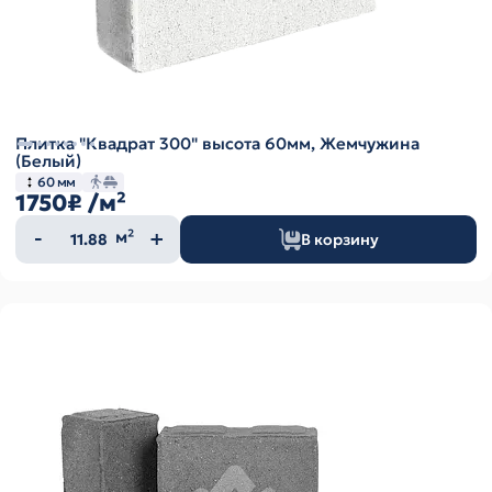
Плитка "Квадрат 300" высота 60мм, Жемчужина
(Белый)
60 мм
1750₽
/м²
Количество
м²
В корзину
товара