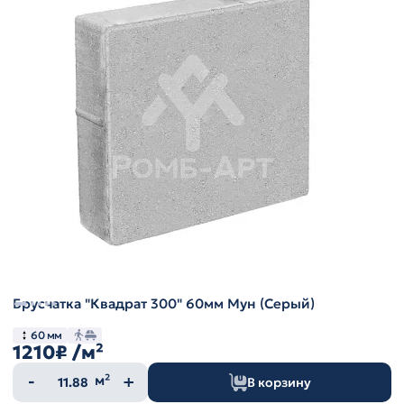
Брусчатка "Квадрат 300" 60мм Мун (Серый)
60 мм
1210₽
/м²
Количество
м²
В корзину
товара