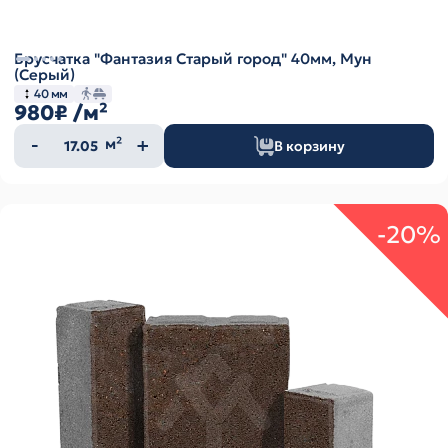
Брусчатка "Фантазия Старый город" 40мм, Мун
(Серый)
40 мм
980₽
/м²
Количество
м²
В корзину
товара
-20%