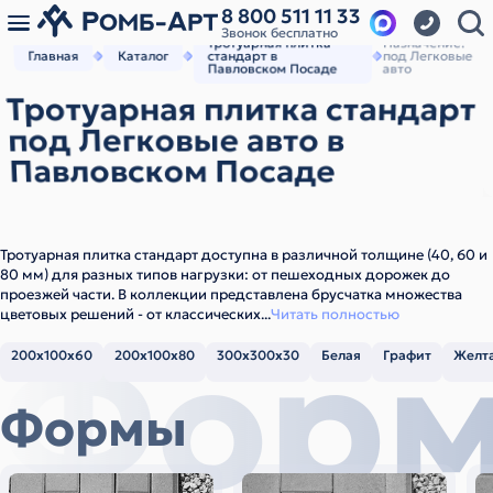
8 800 511 11 33
Звонок бесплатно
Тротуарная плитка
Назначение:
Главная
Каталог
стандарт в
под Легковые
Павловском Посаде
авто
Тротуарная плитка стандарт
под Легковые авто в
Павловском Посаде
Тротуарная плитка стандарт доступна в различной толщине (40, 60 и
80 мм) для разных типов нагрузки: от пешеходных дорожек до
проезжей части. В коллекции представлена брусчатка множества
цветовых решений - от классических
...
Читать полностью
Фор
200х100х60
200х100х80
300х300х30
Белая
Графит
Желт
Формы