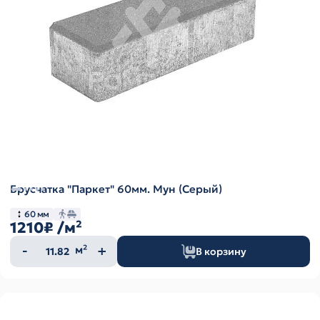
Брусчатка "Паркет" 60мм. Мун (Серый)
60 мм
1210₽
/м²
Количество
м²
В корзину
товара