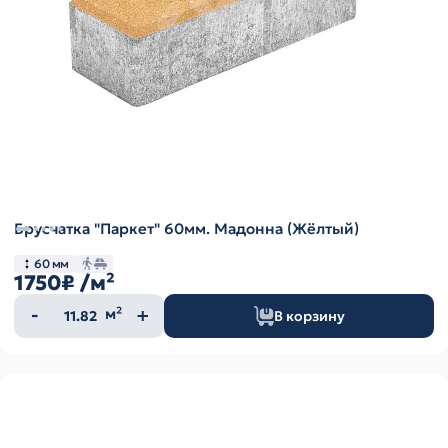
Брусчатка "Паркет" 60мм. Мадонна (Жёлтый)
60 мм
1750₽
/м²
Количество
м²
В корзину
товара