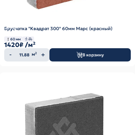
Брусчатка "Квадрат 300" 60мм Марс (красный)
60 мм
1420₽
/м²
Количество
м²
В корзину
товара