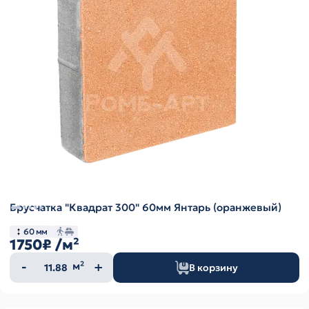
Брусчатка "Квадрат 300" 60мм Янтарь (оранжевый)
60 мм
1750₽
/м²
Количество
м²
В корзину
товара