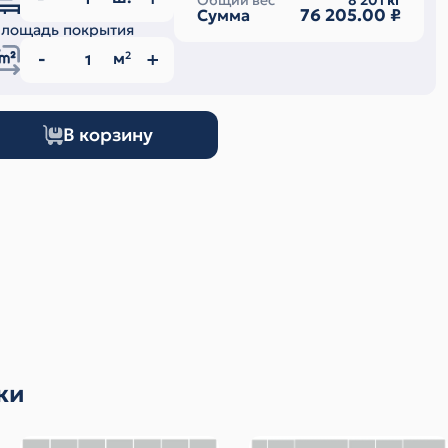
Общий вес
8 201
кг
76 205.00
₽
Сумма
лощадь покрытия
м
2
В корзину
ки