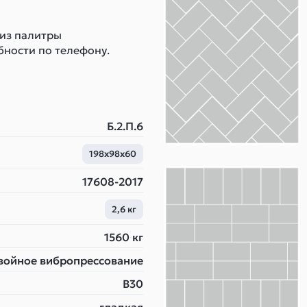
 из палитры
бности по телефону.
Б.2.П.6
198х98х60
17608-2017
2,6 кг
1560 кг
войное вибропрессование
B30