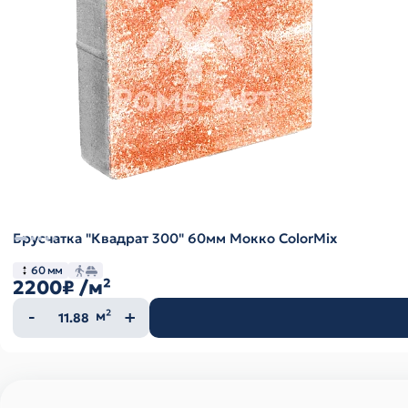
Брусчатка "Квадрат 300" 60мм Мокко ColorMix
60 мм
2200₽
/м²
Количество
м²
товара