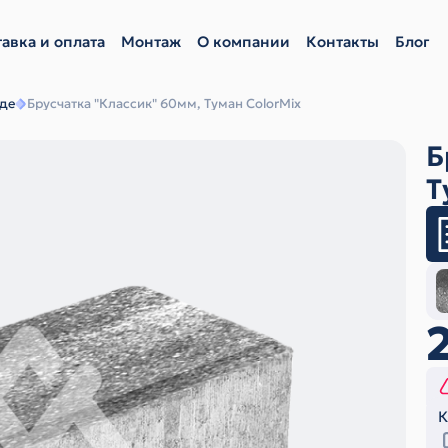
авка и оплата
Монтаж
О компании
Контакты
Блог
аде
Брусчатка "Классик" 60мм, Туман ColorMix
Б
Т
К