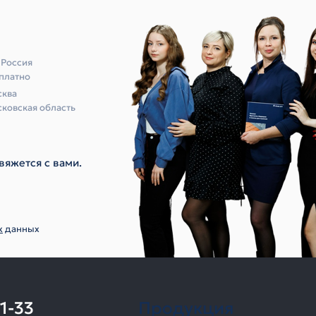
 Россия
платно
ква
ковская область
вяжется с вами.
х
данных
11-33
Продукция