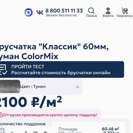
8 800 511 11 33
Звонок бесплатно
Поиск
Войти
Корзина
русчатка "Классик" 60мм,
уман ColorMix
ПРОЙТИ ТЕСТ
Рассчитайте стоимость брусчатки онлайн
Цвет :
Туман
2100
₽/м
2
Отгрузка производится кратно целому поддону!
оличество поддонов
Площадь
60.48
м
2
ш.