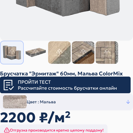
Брусчатка "Эрмитаж" 60мм, Мальва ColorMix
ПРОЙТИ ТЕСТ
Рассчитайте стоимость брусчатки онлайн
Цвет :
Мальва
2200
₽/м
2
Отгрузка производится кратно целому поддону!